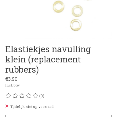
Elastiekjes navulling
klein (replacement
rubbers)
€3,90
Incl. btw
(0)
De beoordeling van dit product is
0
van de 5
Tijdelijk niet op voorraad