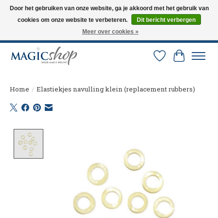
Door het gebruiken van onze website, ga je akkoord met het gebruik van
cookies om onze website te verbeteren.
Dit bericht verbergen
Altijd de nieuwste trucs op voorraad. Snelle verzending via PostNL en DHL.
Langskomen in onze winkel? Bel of mail om een afspraak te maken. 0251-
Meer over cookies »
237284
Verlanglijst
Winkelw
Home
/
Elastiekjes navulling klein (replacement rubbers)
Product image slideshow Items