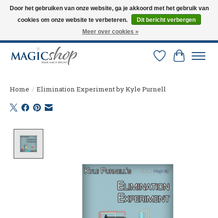
Door het gebruiken van onze website, ga je akkoord met het gebruik van
cookies om onze website te verbeteren.
Dit bericht verbergen
Altijd de nieuwste trucs op voorraad. Snelle verzending via PostNL en DHL.
Langskomen in onze winkel? Bel of mail om een afspraak te maken. 0251-
Meer over cookies »
237284
Verlanglijst
Winkelw
Home
/
Elimination Experiment by Kyle Purnell
Product image slideshow Items