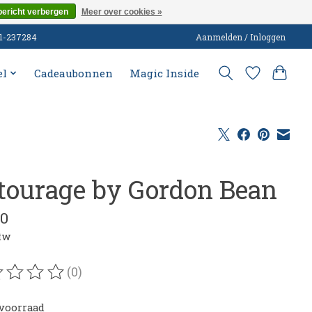
bericht verbergen
Meer over cookies »
51-237284
Aanmelden / Inloggen
el
Cadeaubonnen
Magic Inside
tourage by Gordon Bean
50
btw
(0)
oordeling van dit product is
0
van de 5
voorraad