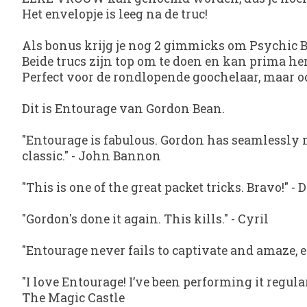
Het envelopje is leeg na de truc!
Als bonus krijg je nog 2 gimmicks om Psychic Bl
Beide trucs zijn top om te doen en kan prima h
Perfect voor de rondlopende goochelaar, maar o
Dit is Entourage van Gordon Bean.
"Entourage is fabulous. Gordon has seamlessly me
classic."
-
John Bannon
"This is one of the great packet tricks. Bravo!"
-
D
"Gordon's done it again. This kills."
-
Cyril
"Entourage never fails to captivate and amaze, ea
"I love Entourage! I’ve been performing it regula
The Magic Castle