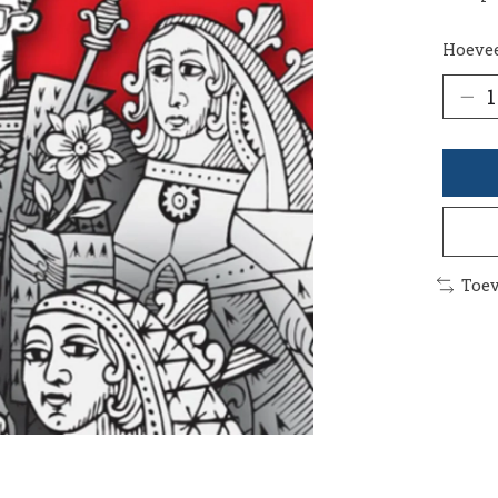
Hoevee
Toev