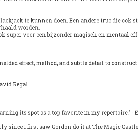
ackjack te kunnen doen. Een andere truc die ook ste
erhaald worden.
ok super voor een bijzonder magisch en mentaal eff
lded effect, method, and subtle detail to construct 
avid Regal
rning its spot as a top favorite in my repertoire."
-
E
rly since I first saw Gordon do it at The Magic Castle