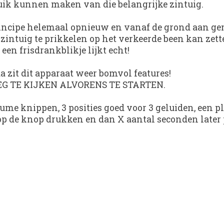
bruik kunnen maken van die belangrijke zintuig.
incipe helemaal opnieuw en vanaf de grond aan gema
intuig te prikkelen op het verkeerde been kan zett
een frisdrankblikje lijkt echt!
it dit apparaat weer bomvol features!
G TE KIJKEN ALVORENS TE STARTEN.
lume knippen, 3 posities goed voor 3 geluiden, een p
p de knop drukken en dan X aantal seconden later pa