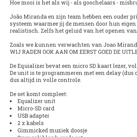
Hoe mooi is het als wij - als goochelaars - mis
João Miranda en zijn team hebben een ouder pr
systeem waarmee jij de mensen door hun eigen z
realistisch. Zelfs het geluid van het openen van 
Zoals we kunnen verwachten van Joao Miranda z
WIJ RADEN OOK AAN OM EERST GOED DE UITLE
De Equializer bevat een micro SD kaart lezer, vo
De unit is te programmeren met een delay (dus o
dus altijd in volle controle.
De set komt compleet:
Equalizer unit
Micro-SD card
USB adapter
2 x kabels
Gimmicked muziek doosje