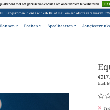
 je akkoord met het gebruik van cookies om onze website te verbeteren.
Dit 
n DHL. Langskomen in onze winkel? Bel of mail om een afspraak te maken. 02
llonnen
Boeken
Speelkaarten
Jongleerwink
Eq
€217
Incl. 
De be
Tij