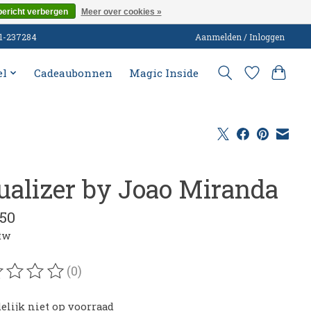
bericht verbergen
Meer over cookies »
51-237284
Aanmelden / Inloggen
el
Cadeaubonnen
Magic Inside
ualizer by Joao Miranda
,50
btw
(0)
oordeling van dit product is
0
van de 5
delijk niet op voorraad