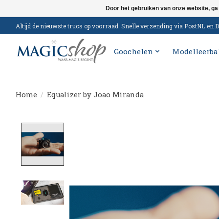
Door het gebruiken van onze website, ga
Altijd de nieuwste trucs op voorraad. Snelle verzending via PostNL e
Goochelen
Modelleerba
Home
/
Equalizer by Joao Miranda
Product image slideshow Items