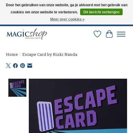
Door het gebruiken van onze website, ga je akkoord met het gebruik van
cookies om onze website te verbeteren.
Dit bericht verbergen
Altijd de nieuwste trucs op voorraad. Snelle verzending via PostNL en DHL.
Langskomen in onze winkel? Bel of mail om een afspraak te maken. 0251-
Meer over cookies »
237284
Verlanglijst
Winkelw
Home
/
Escape Card by Rizki Nanda
Product image slideshow Items