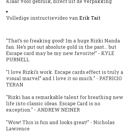
Klaar voor gebruik, direct uit de verpakking
Volledige instructievideo van
Erik Tait
"That’s so freaking good! Im a huge Rizki Nanda
fan. He’s put out absolute gold in the past… but
Escape card may be my new favorite!"
-
KYLE
PURNELL
"I love Rizki’s work. Escape cards effect is truly a
visual marvel” and I love it so much."
-
PATRICIO
TERAN
"Rizki has a remarkable talent for breathing new
life into classic ideas. Escape Card is no
exception."
-
ANDREW NEINER
"Wow! This is fun and looks great!"
-
Nicholas
Lawrence