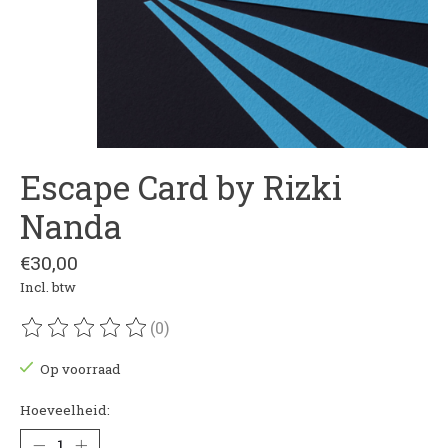
Escape Card by Rizki
Nanda
€30,00
Incl. btw
(0)
De beoordeling van dit product is
0
van de 5
Op voorraad
Hoeveelheid: