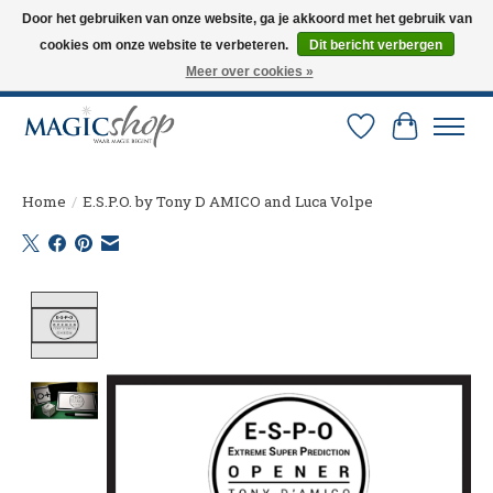
Door het gebruiken van onze website, ga je akkoord met het gebruik van
cookies om onze website te verbeteren.
Dit bericht verbergen
Altijd de nieuwste trucs op voorraad. Snelle verzending via PostNL en DHL.
Langskomen in onze winkel? Bel of mail om een afspraak te maken. 0251-
Meer over cookies »
237284
Verlanglijst
Winkelw
Home
/
E.S.P.O. by Tony D AMICO and Luca Volpe
Product image slideshow Items