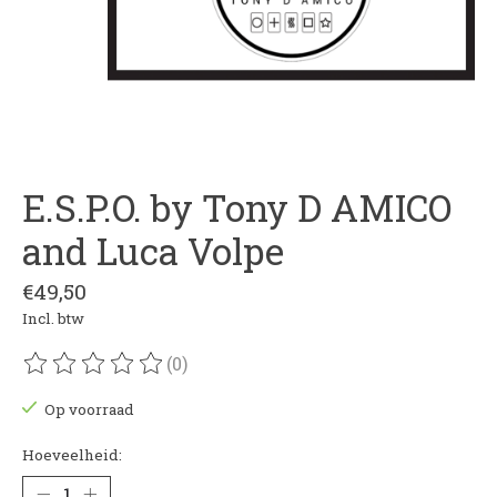
E.S.P.O. by Tony D AMICO
and Luca Volpe
€49,50
Incl. btw
(0)
De beoordeling van dit product is
0
van de 5
Op voorraad
Hoeveelheid: