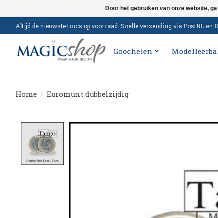
Door het gebruiken van onze website, ga
Altijd de nieuwste trucs op voorraad. Snelle verzending via PostNL e
Goochelen
Modelleerba
Home
/
Euromunt dubbelzijdig
Product image slideshow Items