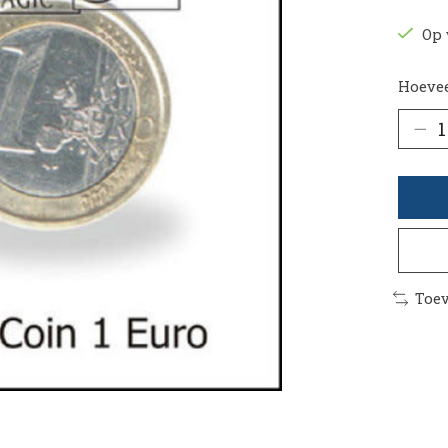
Op 
Hoevee
Toev