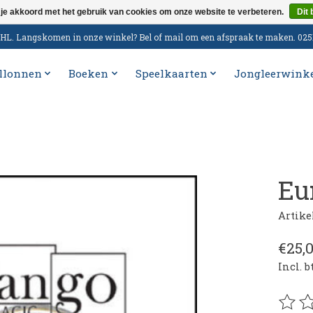
 je akkoord met het gebruik van cookies om onze website te verbeteren.
Dit 
n DHL. Langskomen in onze winkel? Bel of mail om een afspraak te maken. 02
llonnen
Boeken
Speelkaarten
Jongleerwink
Eu
Artik
€25,
Incl. 
De be