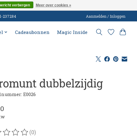
bericht verbergen
Meer over cookies »
51-237284
Aanmelden / Inloggen
el
Cadeaubonnen
Magic Inside
romunt dubbelzijdig
elnummer: E0026
00
btw
(0)
oordeling van dit product is
0
van de 5