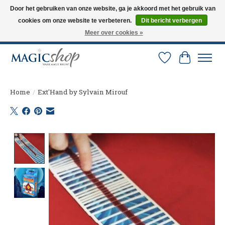
Door het gebruiken van onze website, ga je akkoord met het gebruik van
cookies om onze website te verbeteren.
Dit bericht verbergen
Altijd de nieuwste trucs op voorraad. Snelle verzending via PostNL en DHL.
Langskomen in onze winkel? Bel of mail om een afspraak te maken. 0251-
Meer over cookies »
237284
Verlanglijst
Winkelw
Home
/
Ext'Hand by Sylvain Mirouf
Product image slideshow Items