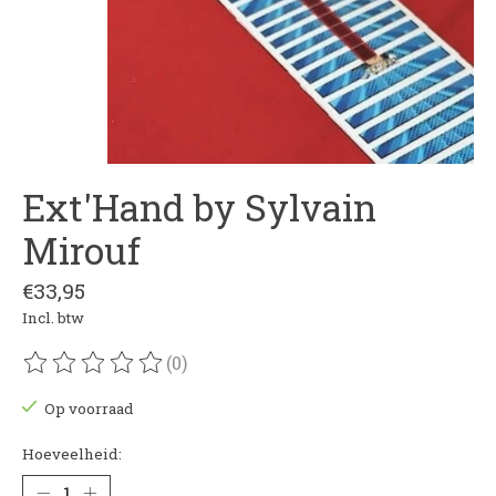
Ext'Hand by Sylvain
Mirouf
€33,95
Incl. btw
(0)
De beoordeling van dit product is
0
van de 5
Op voorraad
Hoeveelheid: