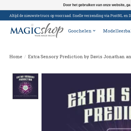
Door het gebruiken van onze website, ga
Altijd de nieuwste trucs op voorraad. Snelle verzending via PostNL e
Goochelen
Modelleerba
Home
/
Extra Sensory Prediction by Davis Jonathan a
Product image slideshow Items