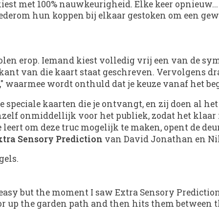
iest met 100% nauwkeurigheid. Elke keer opnieuw...
erom hun koppen bij elkaar gestoken om een geweld
n erop. Iemand kiest volledig vrij een van de symbol
nt van die kaart staat geschreven. Vervolgens draa
en," waarmee wordt onthuld dat je keuze vanaf het b
 speciale kaarten die je ontvangt, en zij doen al het 
elf onmiddellijk voor het publiek, zodat het klaar 
e leert om deze truc mogelijk te maken, opent de deu
xtra Sensory Prediction
van David Jonathan en Nik
gels.
ot easy but the moment I saw Extra Sensory Predictio
ator up the garden path and then hits them between t