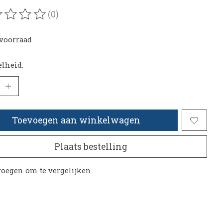
(0)
oordeling van dit product is
0
van de 5
voorraad
lheid:
Toevoegen aan winkelwagen
Plaats bestelling
oegen om te vergelijken