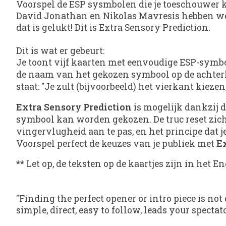
Voorspel de ESP sysmbolen die je toeschouwer k
David Jonathan en Nikolas Mavresis hebben wed
dat is gelukt! Dit is Extra Sensory Prediction.
Dit is wat er gebeurt:
Je toont vijf kaarten met eenvoudige ESP-symbole
de naam van het gekozen symbool op de achterka
staat: "Je zult (bijvoorbeeld) het vierkant kiez
Extra Sensory Prediction
is mogelijk dankzij de
symbool kan worden gekozen. De truc reset zichz
vingervlugheid aan te pas, en het principe dat j
Voorspel perfect de keuzes van je publiek met
E
** Let op, de teksten op de kaartjes zijn in het En
"Finding the perfect opener or intro piece is n
simple, direct, easy to follow, leads your spect