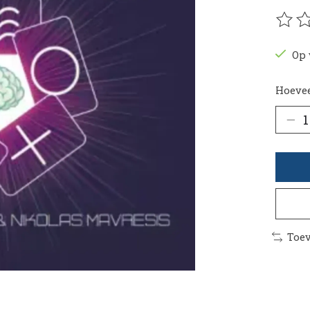
De be
Op 
Hoevee
Toev