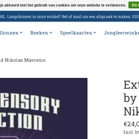
 je akkoord met het gebruik van cookies om onze website te verbeteren.
Dit 
n DHL. Langskomen in onze winkel? Bel of mail om een afspraak te maken. 02
llonnen
Boeken
Speelkaarten
Jongleerwink
nd Nikolas Mavresis
Ex
by
Ni
€24,
Incl. 