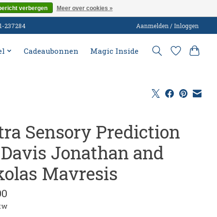
bericht verbergen
Meer over cookies »
51-237284
Aanmelden / Inloggen
el
Cadeaubonnen
Magic Inside
tra Sensory Prediction
 Davis Jonathan and
kolas Mavresis
00
btw