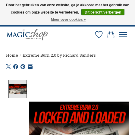
Door het gebruiken van onze website, ga je akkoord met het gebruik van
cookies om onze website te verbeteren.
Dit bericht verbergen
Altijd de nieuwste trucs op voorraad. Snelle verzending via PostNL en DHL.
Langskomen in onze winkel? Bel of mail om een afspraak te maken. 0251-
Meer over cookies »
237284
Verlanglijst
Winkelw
Home
/
Extreme Burn 2.0 by Richard Sanders
Product image slideshow Items