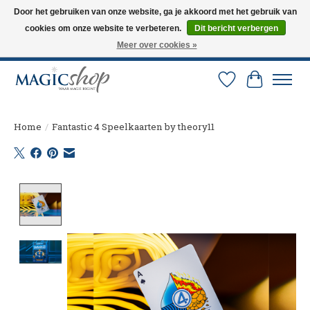
Door het gebruiken van onze website, ga je akkoord met het gebruik van
cookies om onze website te verbeteren.
Dit bericht verbergen
Altijd de nieuwste trucs op voorraad. Snelle verzending via PostNL en DHL.
Langskomen in onze winkel? Bel of mail om een afspraak te maken. 0251-
Meer over cookies »
237284
Verlanglijst
Winkelw
Home
/
Fantastic 4 Speelkaarten by theory11
Product image slideshow Items