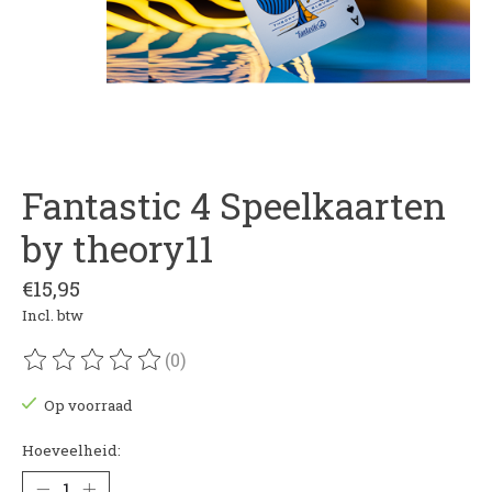
Fantastic 4 Speelkaarten
by theory11
€15,95
Incl. btw
(0)
De beoordeling van dit product is
0
van de 5
Op voorraad
Hoeveelheid: