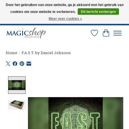
Door het gebruiken van onze website, ga je akkoord met het gebruik van
cookies om onze website te verbeteren.
Dit bericht verbergen
Altijd de nieuwste trucs op voorraad. Snelle verzending via PostNL en DHL.
Langskomen in onze winkel? Bel of mail om een afspraak te maken. 0251-
Meer over cookies »
237284
Verlanglijst
Winkelw
Home
/
F.A.S.T. by Daniel Johnson
Product image slideshow Items