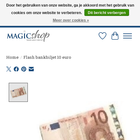
Door het gebruiken van onze website, ga je akkoord met het gebruik van
cookies om onze website te verbeteren.
Dit bericht verbergen
Altijd de nieuwste trucs op voorraad. Snelle verzending via PostNL en DHL.
Langskomen in onze winkel? Bel of mail om een afspraak te maken. 0251-
Meer over cookies »
237284
Verlanglijst
Winkelw
Home
/
Flash bankbiljet 10 euro
Product image slideshow Items