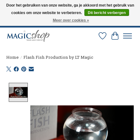
Door het gebruiken van onze website, ga je akkoord met het gebruik van
cookies om onze website te verbeteren.
Dit bericht verbergen
Altijd de nieuwste trucs op voorraad. Snelle verzending via PostNL en DHL.
Langskomen in onze winkel? Bel of mail om een afspraak te maken. 0251-
Meer over cookies »
237284
Verlanglijst
Winkelw
Home
/
Flash Fish Production by LT Magic
Product image slideshow Items