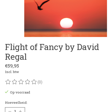
Flight of Fancy by David
Regal
€59,95
Incl. btw
(0)
De beoordeling van dit product is
0
van de 5
Op voorraad
Hoeveelheid: