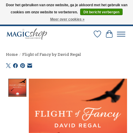
Door het gebruiken van onze website, ga je akkoord met het gebruik van
cookies om onze website te verbeteren.
Dit bericht verbergen
Altijd de nieuwste trucs op voorraad. Snelle verzending via PostNL en DHL.
Langskomen in onze winkel? Bel of mail om een afspraak te maken. 0251-
Meer over cookies »
237284
Verlanglijst
Winkelw
Home
/
Flight of Fancy by David Regal
Product image slideshow Items