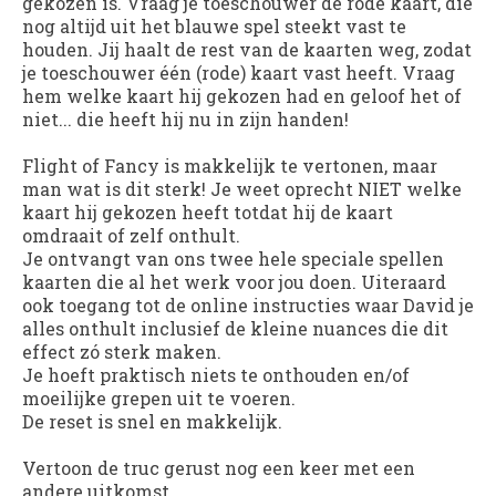
gekozen is. Vraag je toeschouwer de rode kaart, die
nog altijd uit het blauwe spel steekt vast te
houden. Jij haalt de rest van de kaarten weg, zodat
je toeschouwer één (rode) kaart vast heeft. Vraag
hem welke kaart hij gekozen had en geloof het of
niet... die heeft hij nu in zijn handen!
Flight of Fancy is makkelijk te vertonen, maar
man wat is dit sterk! Je weet oprecht NIET welke
kaart hij gekozen heeft totdat hij de kaart
omdraait of zelf onthult.
Je ontvangt van ons twee hele speciale spellen
kaarten die al het werk voor jou doen. Uiteraard
ook toegang tot de online instructies waar David je
alles onthult inclusief de kleine nuances die dit
effect zó sterk maken.
Je hoeft praktisch niets te onthouden en/of
moeilijke grepen uit te voeren.
De reset is snel en makkelijk.
Vertoon de truc gerust nog een keer met een
andere uitkomst...