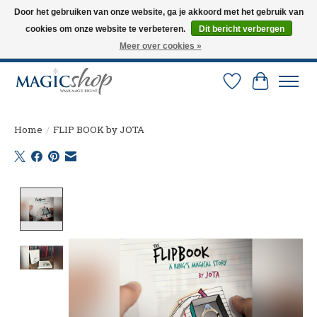
Door het gebruiken van onze website, ga je akkoord met het gebruik van
cookies om onze website te verbeteren.
Dit bericht verbergen
Altijd de nieuwste trucs op voorraad. Snelle verzending via PostNL en DHL.
Langskomen in onze winkel? Bel of mail om een afspraak te maken. 0251-
Meer over cookies »
237284
Verlanglijst
Winkelw
Home
/
FLIP BOOK by JOTA
Product image slideshow Items