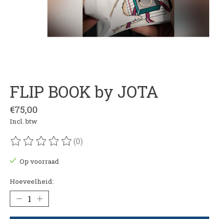
FLIP BOOK by JOTA
€75,00
Incl. btw
(0)
De beoordeling van dit product is
0
van de 5
Op voorraad
Hoeveelheid: