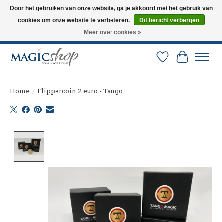
Door het gebruiken van onze website, ga je akkoord met het gebruik van
cookies om onze website te verbeteren.
Dit bericht verbergen
Altijd de nieuwste trucs op voorraad. Snelle verzending via PostNL en DHL.
Langskomen in onze winkel? Bel of mail om een afspraak te maken. 0251-
Meer over cookies »
237284
Verlanglijst
Winkelw
Home
/
Flippercoin 2 euro - Tango
Product image slideshow Items