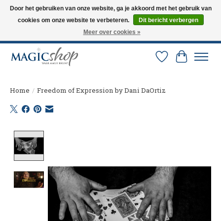
Door het gebruiken van onze website, ga je akkoord met het gebruik van
cookies om onze website te verbeteren.
Dit bericht verbergen
Altijd de nieuwste trucs op voorraad. Snelle verzending via PostNL en DHL.
Langskomen in onze winkel? Bel of mail om een afspraak te maken. 0251-
Meer over cookies »
237284
Verlanglijst
Winkelw
Home
/
Freedom of Expression by Dani DaOrtiz
Product image slideshow Items