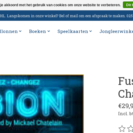
 je akkoord met het gebruik van cookies om onze website te verbeteren.
Dit 
n DHL. Langskomen in onze winkel? Bel of mail om een afspraak te maken. 02
llonnen
Boeken
Speelkaarten
Jongleerwink
Fu
Ch
€29,
Incl. 
De be