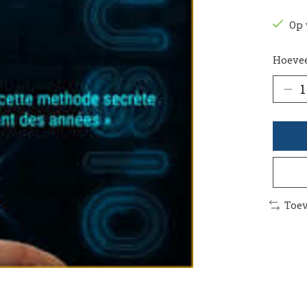
Op 
Hoevee
Toev