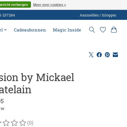
bericht verbergen
Meer over cookies »
51-237284
Aanmelden / Inloggen
el
Cadeaubonnen
Magic Inside
sion by Mickael
atelain
95
btw
(0)
oordeling van dit product is
0
van de 5