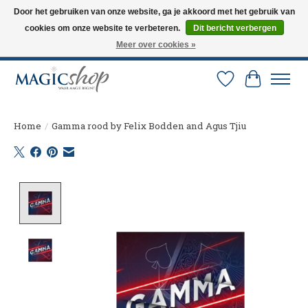
Door het gebruiken van onze website, ga je akkoord met het gebruik van
cookies om onze website te verbeteren.
Dit bericht verbergen
Altijd de nieuwste trucs op voorraad. Snelle verzending via PostNL en DHL.
Langskomen in onze winkel? Bel of mail om een afspraak te maken. 0251-
Meer over cookies »
237284
Verlanglijst
Winkelw
Home
/
Gamma rood by Felix Bodden and Agus Tjiu
Product image slideshow Items