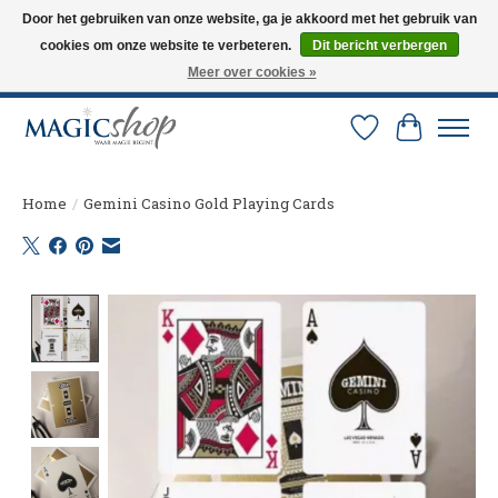
Door het gebruiken van onze website, ga je akkoord met het gebruik van
cookies om onze website te verbeteren.
Dit bericht verbergen
Altijd de nieuwste trucs op voorraad. Snelle verzending via PostNL en DHL.
Langskomen in onze winkel? Bel of mail om een afspraak te maken. 0251-
Meer over cookies »
237284
Verlanglijst
Winkelw
Home
/
Gemini Casino Gold Playing Cards
Product image slideshow Items