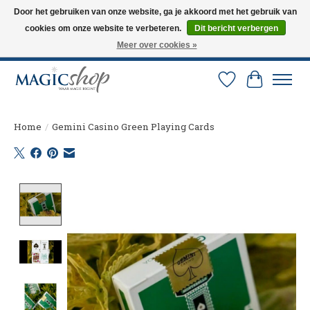
Door het gebruiken van onze website, ga je akkoord met het gebruik van
cookies om onze website te verbeteren.
Dit bericht verbergen
Altijd de nieuwste trucs op voorraad. Snelle verzending via PostNL en DHL.
Langskomen in onze winkel? Bel of mail om een afspraak te maken. 0251-
Meer over cookies »
237284
Verlanglijst
Winkelw
Home
/
Gemini Casino Green Playing Cards
Product image slideshow Items