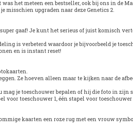
as het meteen een bestseller, ook bij ons in de Ma
 je misschien upgraden naar deze Genetics 2.
super gaaf! Je kunt het serieus of juist komisch verto
deling is verbeterd waardoor je bijvoorbeeld je toe
onen en is instant reset!
otokaarten.
 zeggen. Ze hoeven alleen maar te kijken naar de afbe
u mag je toeschouwer bepalen of hij die foto in zijn s
apel voor toeschouwer 1, één stapel voor toeschouwer 2
at sommige kaarten een roze rug met een vrouw sym