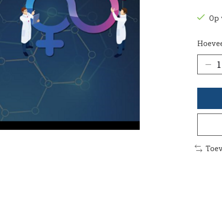
Op 
Hoevee
Toev