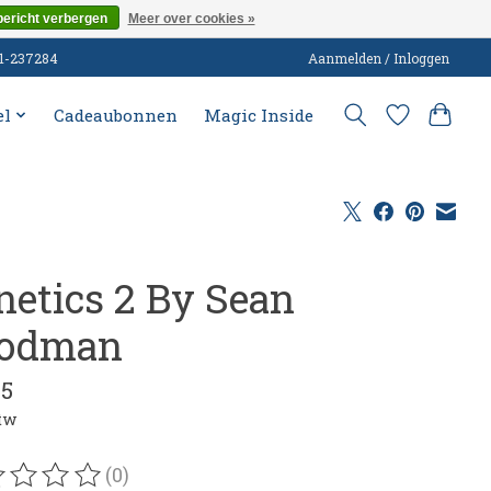
bericht verbergen
Meer over cookies »
51-237284
Aanmelden / Inloggen
el
Cadeaubonnen
Magic Inside
netics 2 By Sean
odman
95
btw
(0)
oordeling van dit product is
0
van de 5