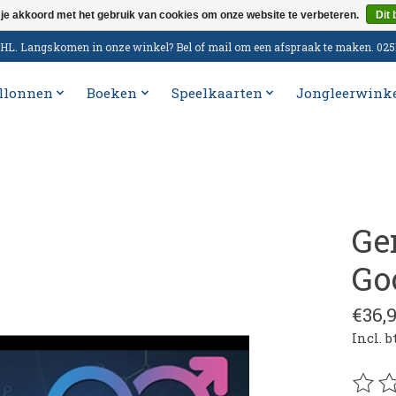
 je akkoord met het gebruik van cookies om onze website te verbeteren.
Dit 
n DHL. Langskomen in onze winkel? Bel of mail om een afspraak te maken. 02
llonnen
Boeken
Speelkaarten
Jongleerwink
Ge
Go
€36,
Incl. 
De be