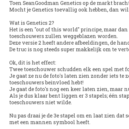
Toen SeanGoodman Genetics op de markt bracht w
Mocht je Genetics toevallig ook hebben, dan wil
Wat is Genetics 2?
Het is een "out of this world" principe, maar dan 
toeschouwers zullen weggeblazen worden.
Deze versie 2 heeft andere afbeeldingen, de han
De truc is nog steeds super makkelijk om te vert
Ok, dit is het effect:
Twee toeschouwer schudden elk een spel met f
Je gaat ze nu de foto's laten zien zonder iets te
toeschouwers beinvloed hebt!
Je gaat de foto's nog een keer laten zien, maar n
Als je dus klaar bent liggen er 3 stapels; één st
toeschouwers niet wilde.
Nu pas draai je de 3e stapel om en laat zien d
met een mannen symbool heeft.