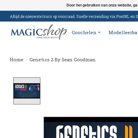
Door het gebruiken van onze website, ga
Altijd de nieuwste trucs op voorraad. Snelle verzending via PostNL e
Goochelen
Modelleerba
Home
/
Genetics 2 By Sean Goodman
Product image slideshow Items