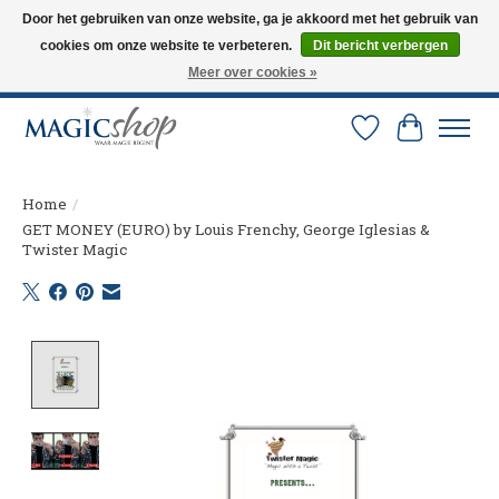
Door het gebruiken van onze website, ga je akkoord met het gebruik van
cookies om onze website te verbeteren.
Dit bericht verbergen
Altijd de nieuwste trucs op voorraad. Snelle verzending via PostNL en DHL.
Langskomen in onze winkel? Bel of mail om een afspraak te maken. 0251-
Meer over cookies »
237284
Verlanglijst
Winkelw
Home
/
GET MONEY (EURO) by Louis Frenchy, George Iglesias &
Twister Magic
Product image slideshow Items