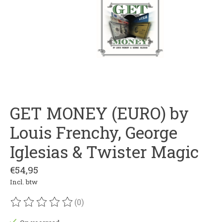
GET MONEY (EURO) by
Louis Frenchy, George
Iglesias & Twister Magic
€54,95
Incl. btw
(0)
De beoordeling van dit product is
0
van de 5