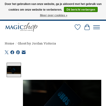
Door het gebruiken van onze website, ga je akkoord met het gebruik van
cookies om onze website te verbeteren.
Dit bericht verbergen
Altijd de nieuwste trucs op voorraad. Snelle verzending via PostNL en DHL.
Langskomen in onze winkel? Bel of mail om een afspraak te maken. 0251-
Meer over cookies »
237284
Verlanglijst
Winkelw
Home
/
Ghost by Jordan Victoria
Product image slideshow Items