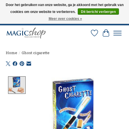
Door het gebruiken van onze website, ga je akkoord met het gebruik van
cookies om onze website te verbeteren.
Dit bericht verbergen
Altijd de nieuwste trucs op voorraad. Snelle verzending via PostNL en DHL.
Langskomen in onze winkel? Bel of mail om een afspraak te maken. 0251-
Meer over cookies »
237284
Verlanglijst
Winkelw
Home
/
Ghost cigarette
Product image slideshow Items