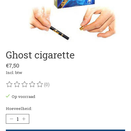
Ghost cigarette
€7,50
Incl. btw
(0)
De beoordeling van dit product is
0
van de 5
Op voorraad
Hoeveelheid: