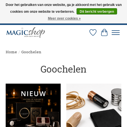
Door het gebruiken van onze website, ga je akkoord met het gebruik van
cookies om onze website te verbeteren.
Dit bericht verbergen
Altijd de nieuwste trucs op voorraad. Snelle verzending via PostNL en DHL.
Langskomen in onze winkel? Bel of mail om een afspraak te maken. 0251-
Meer over cookies »
237284
Verlanglijst
Winkelw
Home
/
Goochelen
Goochelen