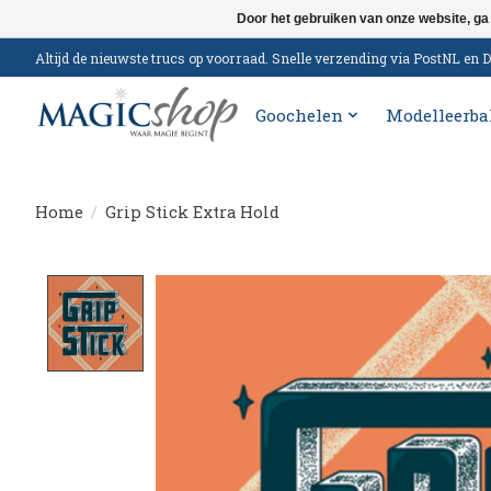
Door het gebruiken van onze website, ga
Altijd de nieuwste trucs op voorraad. Snelle verzending via PostNL e
Goochelen
Modelleerba
Home
/
Grip Stick Extra Hold
Product image slideshow Items