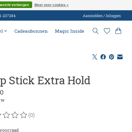
bericht verbergen
Meer over cookies »
51-237284
Aanmelden / Inloggen
el
Cadeaubonnen
Magic Inside
ip Stick Extra Hold
50
btw
(0)
oordeling van dit product is
0
van de 5
voorraad