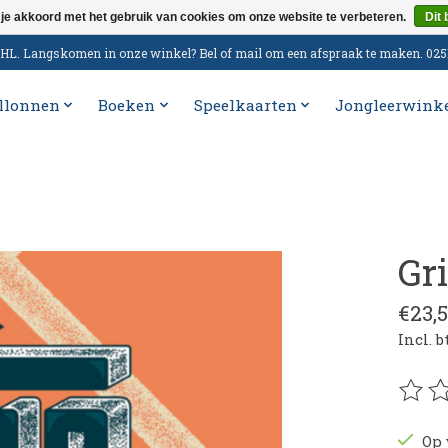
 je akkoord met het gebruik van cookies om onze website te verbeteren.
Dit 
n DHL. Langskomen in onze winkel? Bel of mail om een afspraak te maken. 02
llonnen
Boeken
Speelkaarten
Jongleerwink
Gr
€23,
Incl. 
De be
Op 