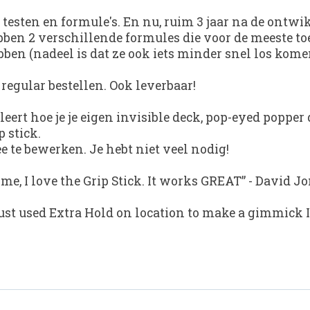
e testen en formule's. En nu, ruim 3 jaar na de ontw
ebben 2 verschillende formules die voor de meeste t
ebben (nadeel is dat ze ook iets minder snel los kome
regular bestellen. Ook leverbaar!
je leert hoe je je eigen invisible deck, pop-eyed pop
 stick.
 te bewerken. Je hebt niet veel nodig!
e, I love the Grip Stick. It works GREAT”
-
David J
 just used Extra Hold on location to make a gimmick 