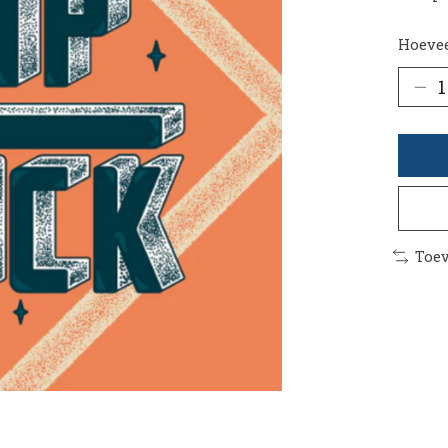
Hoevee
Toev