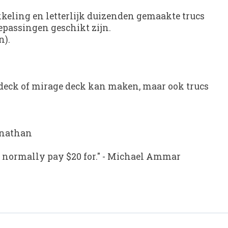
ikkeling en letterlijk duizenden gemaakte trucs
oepassingen geschikt zijn.
n).
per deck of mirage deck kan maken, maar ook trucs
onathan
I normally pay $20 for."
-
Michael Ammar