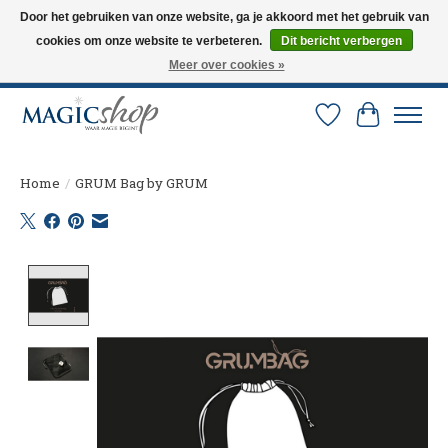
Door het gebruiken van onze website, ga je akkoord met het gebruik van
cookies om onze website te verbeteren.
Dit bericht verbergen
Altijd de nieuwste trucs op voorraad. Snelle verzending via PostNL en DHL.
Langskomen in onze winkel? Bel of mail om een afspraak te maken. 0251-
Meer over cookies »
237284
Verlanglijst
Winkelw
Home
/
GRUM Bag by GRUM
Product image slideshow Items