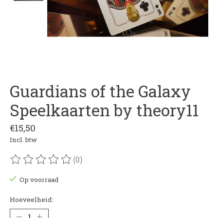
Guardians of the Galaxy
Speelkaarten by theory11
€15,50
Incl. btw
(0)
De beoordeling van dit product is
0
van de 5
Op voorraad
Hoeveelheid: