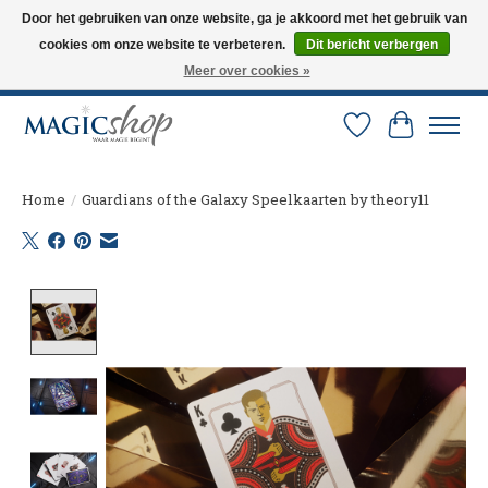
Door het gebruiken van onze website, ga je akkoord met het gebruik van
cookies om onze website te verbeteren.
Dit bericht verbergen
Altijd de nieuwste trucs op voorraad. Snelle verzending via PostNL en DHL.
Langskomen in onze winkel? Bel of mail om een afspraak te maken. 0251-
Meer over cookies »
237284
Verlanglijst
Winkelw
Home
/
Guardians of the Galaxy Speelkaarten by theory11
Product image slideshow Items