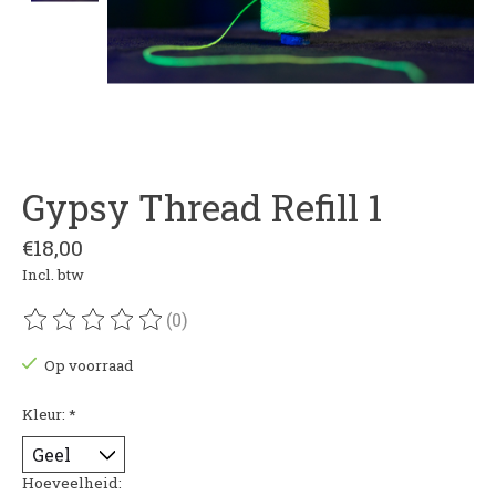
Gypsy Thread Refill 1
€18,00
Incl. btw
(0)
De beoordeling van dit product is
0
van de 5
Op voorraad
Kleur:
*
Hoeveelheid: