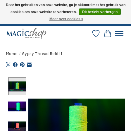
Door het gebruiken van onze website, ga je akkoord met het gebruik van
cookies om onze website te verbeteren.
Dit bericht verbergen
Altijd de nieuwste trucs op voorraad. Snelle verzending via PostNL en DHL.
Langskomen in onze winkel? Bel of mail om een afspraak te maken. 0251-
Meer over cookies »
237284
Verlanglijst
Winkelw
Home
/
Gypsy Thread Refill 1
Product image slideshow Items