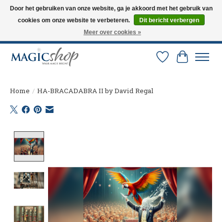
Door het gebruiken van onze website, ga je akkoord met het gebruik van
cookies om onze website te verbeteren.
Dit bericht verbergen
Altijd de nieuwste trucs op voorraad. Snelle verzending via PostNL en DHL.
Langskomen in onze winkel? Bel of mail om een afspraak te maken. 0251-
Meer over cookies »
237284
Verlanglijst
Winkelw
Home
/
HA-BRACADABRA II by David Regal
Product image slideshow Items