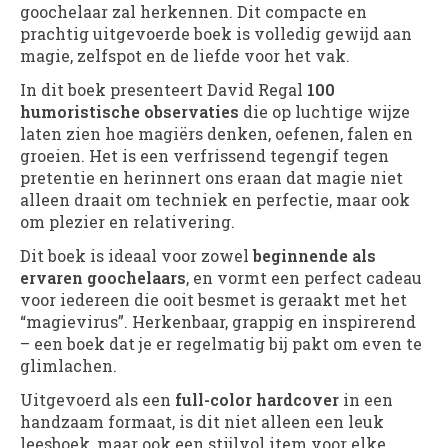
goochelaar zal herkennen. Dit compacte en
prachtig uitgevoerde boek is volledig gewijd aan
magie, zelfspot en de liefde voor het vak.
In dit boek presenteert David Regal
100
humoristische observaties
die op luchtige wijze
laten zien hoe magiërs denken, oefenen, falen en
groeien. Het is een verfrissend tegengif tegen
pretentie en herinnert ons eraan dat magie niet
alleen draait om techniek en perfectie, maar ook
om plezier en relativering.
Dit boek is ideaal voor zowel
beginnende als
ervaren goochelaars
, en vormt een perfect cadeau
voor iedereen die ooit besmet is geraakt met het
“magievirus”. Herkenbaar, grappig en inspirerend
– een boek dat je er regelmatig bij pakt om even te
glimlachen.
Uitgevoerd als een
full-color hardcover
in een
handzaam formaat, is dit niet alleen een leuk
leesboek, maar ook een stijlvol item voor elke