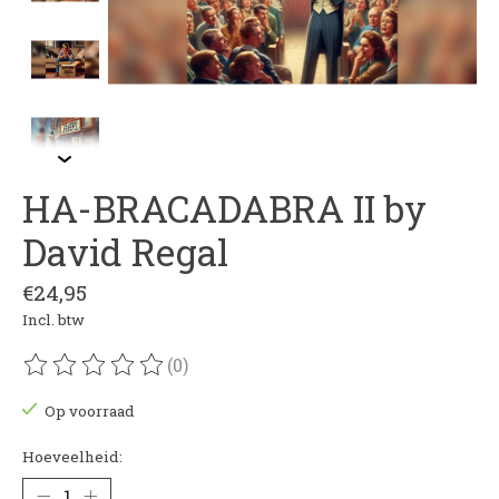
HA-BRACADABRA II by
David Regal
€24,95
Incl. btw
(0)
De beoordeling van dit product is
0
van de 5
Op voorraad
Hoeveelheid: