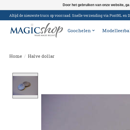
Door het gebruiken van onze website, ga
Altijd de nieuwste trucs op voorraad. Snelle verzending via PostNL e
Goochelen
Modelleerba
Home
/
Halve dollar
Product image slideshow Items