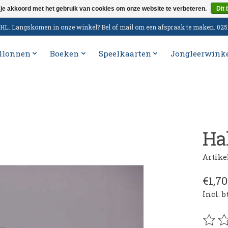
 je akkoord met het gebruik van cookies om onze website te verbeteren.
Dit 
n DHL. Langskomen in onze winkel? Bel of mail om een afspraak te maken. 02
llonnen
Boeken
Speelkaarten
Jongleerwink
Ha
Artik
€1,70
Incl. 
De be