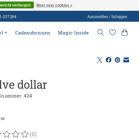
bericht verbergen
Meer over cookies »
51-237284
Aanmelden / Inloggen
el
Cadeaubonnen
Magic Inside
lve dollar
elnummer: 424
btw
(0)
oordeling van dit product is
0
van de 5