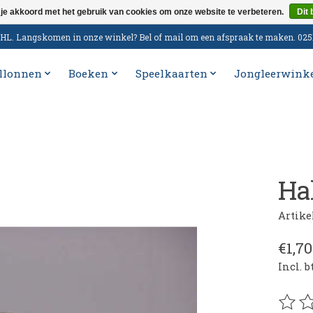
 je akkoord met het gebruik van cookies om onze website te verbeteren.
Dit 
n DHL. Langskomen in onze winkel? Bel of mail om een afspraak te maken. 02
llonnen
Boeken
Speelkaarten
Jongleerwink
Ha
Artik
€1,70
Incl. 
De be