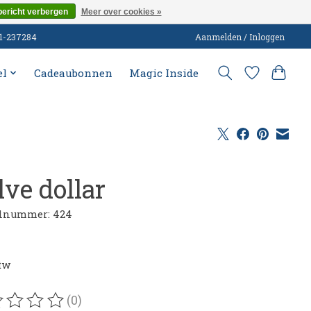
bericht verbergen
Meer over cookies »
51-237284
Aanmelden / Inloggen
el
Cadeaubonnen
Magic Inside
lve dollar
elnummer: 424
btw
(0)
oordeling van dit product is
0
van de 5