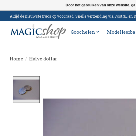
Door het gebruiken van onze website, ga
Altijd de nieuwste trucs op voorraad. Snelle verzending via PostNL e
Goochelen
Modelleerba
Home
/
Halve dollar
Product image slideshow Items