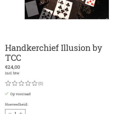
Handkerchief Illusion by
TCC
€24,00
Incl. btw
(0)
De beoordeling van dit product is
0
van de 5
Op voorraad
Hoeveelheid: