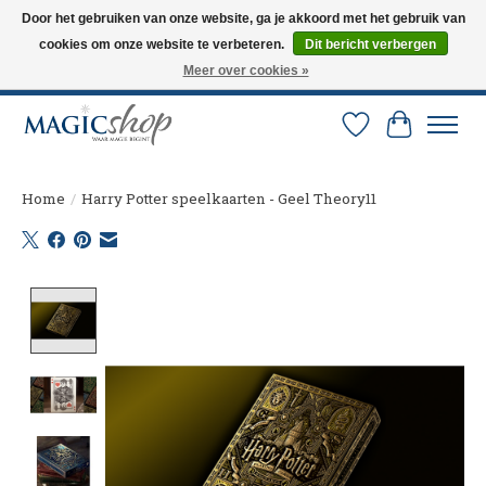
Door het gebruiken van onze website, ga je akkoord met het gebruik van
cookies om onze website te verbeteren.
Dit bericht verbergen
Altijd de nieuwste trucs op voorraad. Snelle verzending via PostNL en DHL.
Langskomen in onze winkel? Bel of mail om een afspraak te maken. 0251-
Meer over cookies »
237284
Verlanglijst
Winkelw
Home
/
Harry Potter speelkaarten - Geel Theory11
Product image slideshow Items