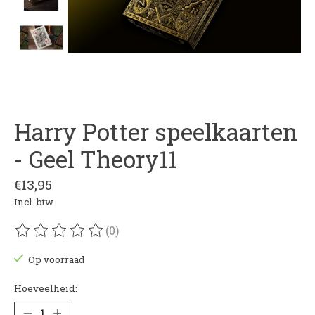
Harry Potter speelkaarten
- Geel Theory11
€13,95
Incl. btw
(0)
De beoordeling van dit product is
0
van de 5
Op voorraad
Hoeveelheid: