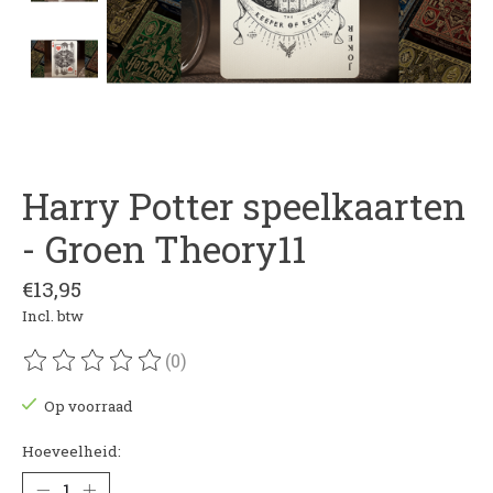
Harry Potter speelkaarten
- Groen Theory11
€13,95
Incl. btw
(0)
De beoordeling van dit product is
0
van de 5
Op voorraad
Hoeveelheid: