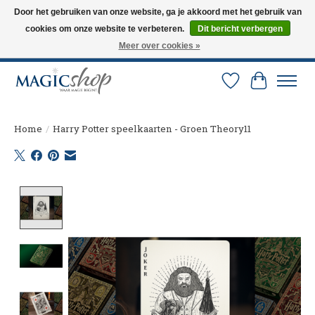
Door het gebruiken van onze website, ga je akkoord met het gebruik van
cookies om onze website te verbeteren.
Dit bericht verbergen
Altijd de nieuwste trucs op voorraad. Snelle verzending via PostNL en DHL.
Langskomen in onze winkel? Bel of mail om een afspraak te maken. 0251-
Meer over cookies »
237284
Verlanglijst
Winkelw
Home
/
Harry Potter speelkaarten - Groen Theory11
Product image slideshow Items