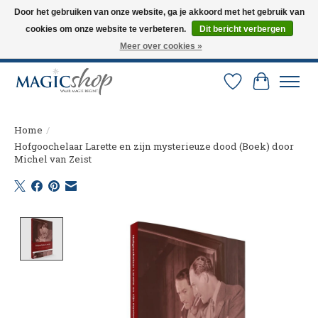
Door het gebruiken van onze website, ga je akkoord met het gebruik van
cookies om onze website te verbeteren.
Dit bericht verbergen
Altijd de nieuwste trucs op voorraad. Snelle verzending via PostNL en DHL.
Langskomen in onze winkel? Bel of mail om een afspraak te maken. 0251-
Meer over cookies »
237284
Verlanglijst
Winkelw
Home
/
Hofgoochelaar Larette en zijn mysterieuze dood (Boek) door
Michel van Zeist
Product image slideshow Items