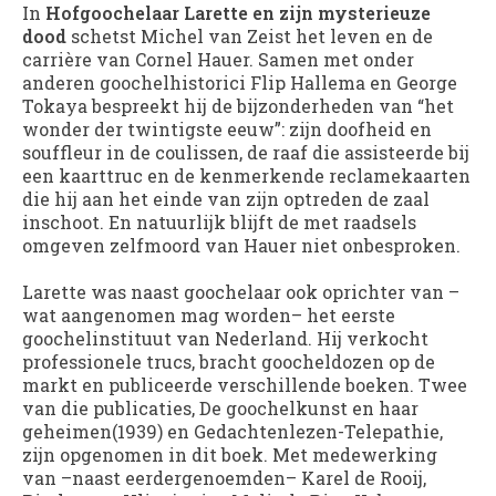
In
Hofgoochelaar Larette en zijn mysterieuze
dood
schetst Michel van Zeist het leven en de
carrière van Cornel Hauer. Samen met onder
anderen goochelhistorici Flip Hallema en George
Tokaya bespreekt hij de bijzonderheden van “het
wonder der twintigste eeuw”: zijn doofheid en
souffleur in de coulissen, de raaf die assisteerde bij
een kaarttruc en de kenmerkende reclamekaarten
die hij aan het einde van zijn optreden de zaal
inschoot. En natuurlijk blijft de met raadsels
omgeven zelfmoord van Hauer niet onbesproken.
Larette was naast goochelaar ook oprichter van –
wat aangenomen mag worden– het eerste
goochelinstituut van Nederland. Hij verkocht
professionele trucs, bracht goocheldozen op de
markt en publiceerde verschillende boeken. Twee
van die publicaties, De goochelkunst en haar
geheimen(1939) en Gedachtenlezen-Telepathie,
zijn opgenomen in dit boek. Met medewerking
van –naast eerdergenoemden– Karel de Rooij,