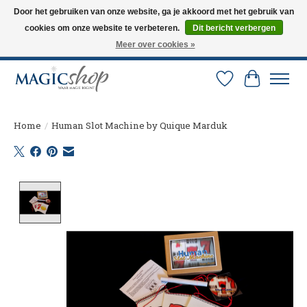
Door het gebruiken van onze website, ga je akkoord met het gebruik van
cookies om onze website te verbeteren.
Dit bericht verbergen
Altijd de nieuwste trucs op voorraad. Snelle verzending via PostNL en DHL.
Langskomen in onze winkel? Bel of mail om een afspraak te maken. 0251-
Meer over cookies »
237284
Verlanglijst
Winkelw
Home
/
Human Slot Machine by Quique Marduk
Product image slideshow Items