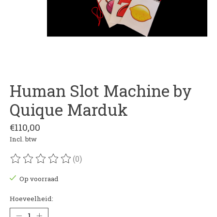
Human Slot Machine by
Quique Marduk
€110,00
Incl. btw
(0)
De beoordeling van dit product is
0
van de 5
Op voorraad
Hoeveelheid: