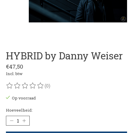
HYBRID by Danny Weiser
€47,50
Incl. btw
(0)
De beoordeling van dit product is
0
van de 5
Op voorraad
Hoeveelheid: