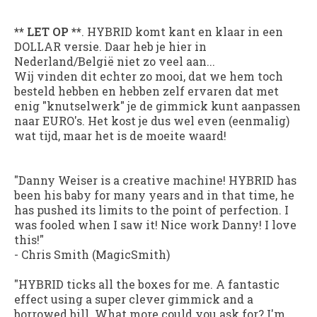
** LET OP **
. HYBRID komt kant en klaar in een
DOLLAR versie. Daar heb je hier in
Nederland/België niet zo veel aan...
Wij vinden dit echter zo mooi, dat we hem toch
besteld hebben en hebben zelf ervaren dat met
enig "knutselwerk" je de gimmick kunt aanpassen
naar EURO's. Het kost je dus wel even (eenmalig)
wat tijd, maar het is de moeite waard!
"Danny Weiser is a creative machine!
HYBRID
has
been his baby for many years and in that time, he
has pushed its limits to the point of perfection. I
was fooled when I saw it! Nice work Danny! I love
this!"
- Chris Smith (MagicSmith)
"
HYBRID
ticks all the boxes for me. A fantastic
effect using a super clever gimmick and a
borrowed bill. What more could you ask for? I'm