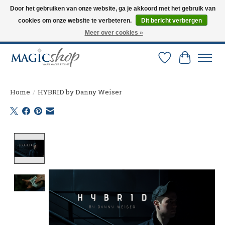
Door het gebruiken van onze website, ga je akkoord met het gebruik van
cookies om onze website te verbeteren.
Dit bericht verbergen
Altijd de nieuwste trucs op voorraad. Snelle verzending via PostNL en DHL.
Langskomen in onze winkel? Bel of mail om een afspraak te maken. 0251-
Meer over cookies »
237284
Verlanglijst
Winkelw
Home
/
HYBRID by Danny Weiser
Product image slideshow Items