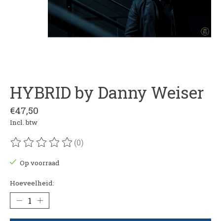
HYBRID by Danny Weiser
€47,50
Incl. btw
(0)
De beoordeling van dit product is
0
van de 5
Op voorraad
Hoeveelheid: