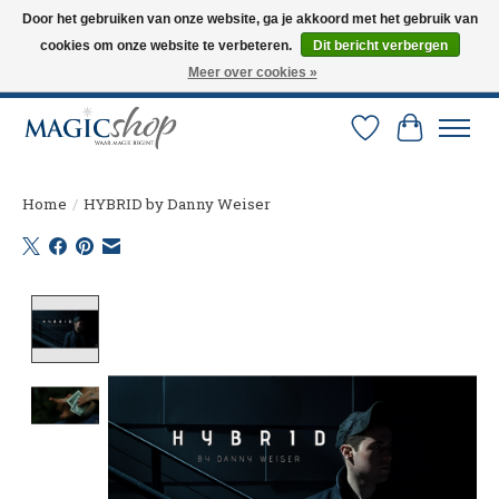
Door het gebruiken van onze website, ga je akkoord met het gebruik van
cookies om onze website te verbeteren.
Dit bericht verbergen
Altijd de nieuwste trucs op voorraad. Snelle verzending via PostNL en DHL.
Langskomen in onze winkel? Bel of mail om een afspraak te maken. 0251-
Meer over cookies »
237284
Verlanglijst
Winkelw
Home
/
HYBRID by Danny Weiser
Product image slideshow Items