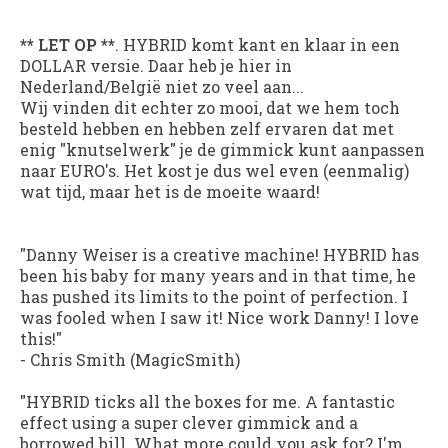
** LET OP **
. HYBRID komt kant en klaar in een
DOLLAR versie. Daar heb je hier in
Nederland/België niet zo veel aan...
Wij vinden dit echter zo mooi, dat we hem toch
besteld hebben en hebben zelf ervaren dat met
enig "knutselwerk" je de gimmick kunt aanpassen
naar EURO's. Het kost je dus wel even (eenmalig)
wat tijd, maar het is de moeite waard!
"Danny Weiser is a creative machine!
HYBRID
has
been his baby for many years and in that time, he
has pushed its limits to the point of perfection. I
was fooled when I saw it! Nice work Danny! I love
this!"
- Chris Smith (MagicSmith)
"
HYBRID
ticks all the boxes for me. A fantastic
effect using a super clever gimmick and a
borrowed bill. What more could you ask for? I'm