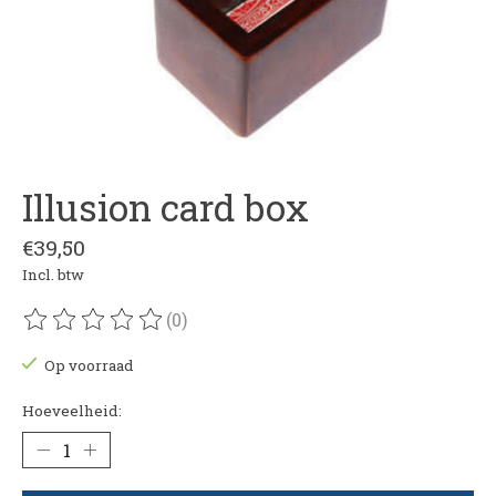
Illusion card box
€39,50
Incl. btw
(0)
De beoordeling van dit product is
0
van de 5
Op voorraad
Hoeveelheid: