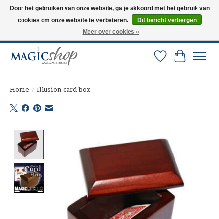
Door het gebruiken van onze website, ga je akkoord met het gebruik van
cookies om onze website te verbeteren.
Dit bericht verbergen
Altijd de nieuwste trucs op voorraad. Snelle verzending via PostNL en DHL.
Langskomen in onze winkel? Bel of mail om een afspraak te maken. 0251-
Meer over cookies »
237284
Verlanglijst
Winkelw
Home
/
Illusion card box
Product image slideshow Items