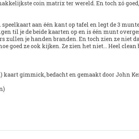
kelijkste coin matrix ter wereld. En toch zó goed, 
n speelkaart aan één kant op tafel en legt de 3 munt
gen til je de beide kaarten op en is één munt overg
ers zullen je handen branden. En toch zien ze niet 
hoe goed ze ook kijken. Ze zien het niet... Heel clea
k) kaart gimmick, bedacht en gemaakt door John K
n)