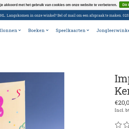
 je akkoord met het gebruik van cookies om onze website te verbeteren.
Dit 
n DHL. Langskomen in onze winkel? Bel of mail om een afspraak te maken. 02
llonnen
Boeken
Speelkaarten
Jongleerwink
Im
Ke
€20,
Incl. 
De be