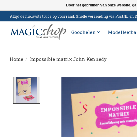
Door het gebruiken van onze website, ga
Altijd de nieuwste trucs op voorraad. Snelle verzending via PostNL e
Goochelen
Modelleerba
Home
/
Impossible matrix John Kennedy
Product image slideshow Items