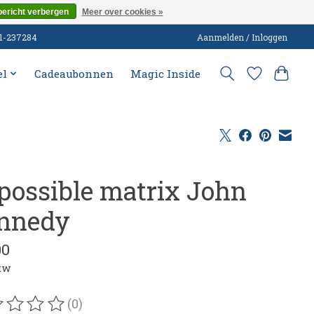
bericht verbergen
Meer over cookies »
51-237284
Aanmelden / Inloggen
el
Cadeaubonnen
Magic Inside
possible matrix John
nnedy
00
btw
(0)
oordeling van dit product is
0
van de 5