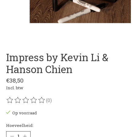
Impress by Kevin Li &
Hanson Chien
€38,50
Incl. btw
(0)
De beoordeling van dit product is
0
van de 5
Op voorraad
Hoeveelheid: