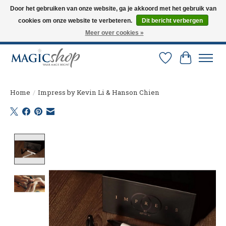
Door het gebruiken van onze website, ga je akkoord met het gebruik van
cookies om onze website te verbeteren.
Dit bericht verbergen
Altijd de nieuwste trucs op voorraad. Snelle verzending via PostNL en DHL.
Langskomen in onze winkel? Bel of mail om een afspraak te maken. 0251-
Meer over cookies »
237284
Verlanglijst
Winkelw
Home
/
Impress by Kevin Li & Hanson Chien
Product image slideshow Items