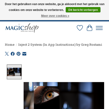
Door het gebruiken van onze website, ga je akkoord met het gebruik van
cookies om onze website te verbeteren.
Dit bericht verbergen
Altijd de nieuwste trucs op voorraad. Snelle verzending via PostNL en DHL.
Langskomen in onze winkel? Bel of mail om een afspraak te maken. 0251-
Meer over cookies »
237284
Verlanglijst
Winkelw
Home
/
Inject 2 System (In App Instructions) by Greg Rostami
Product image slideshow Items