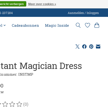
bericht verbergen
Meer over cookies »
51-237284
Aanmelden / Inloggen
el
Cadeaubonnen
Magic Inside
stant Magician Dress
elnummer: INSTMP
00
btw
(0)
oordeling van dit product is
0
van de 5