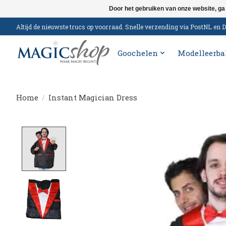
Door het gebruiken van onze website, ga
Altijd de nieuwste trucs op voorraad. Snelle verzending via PostNL e
Goochelen
Modelleerba
Home
/
Instant Magician Dress
Product image slideshow Items