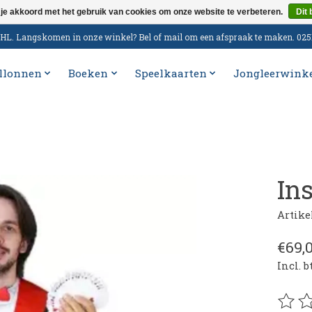
 je akkoord met het gebruik van cookies om onze website te verbeteren.
Dit 
n DHL. Langskomen in onze winkel? Bel of mail om een afspraak te maken. 02
llonnen
Boeken
Speelkaarten
Jongleerwink
In
Artik
€69,
Incl. 
De be