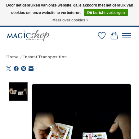
Door het gebruiken van onze website, ga je akkoord met het gebruik van
cookies om onze website te verbeteren.
Dit bericht verbergen
Altijd de nieuwste trucs op voorraad. Snelle verzending via PostNL en DHL.
Langskomen in onze winkel? Bel of mail om een afspraak te maken. 0251-
Meer over cookies »
237284
Verlanglijst
Winkelw
Home
/
Instant Transposition
Product image slideshow Items