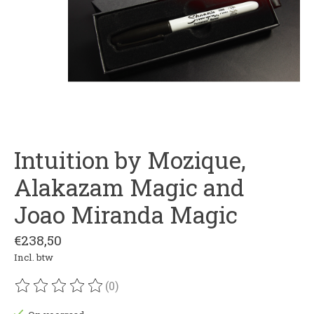
Intuition by Mozique,
Alakazam Magic and
Joao Miranda Magic
€238,50
Incl. btw
(0)
De beoordeling van dit product is
0
van de 5