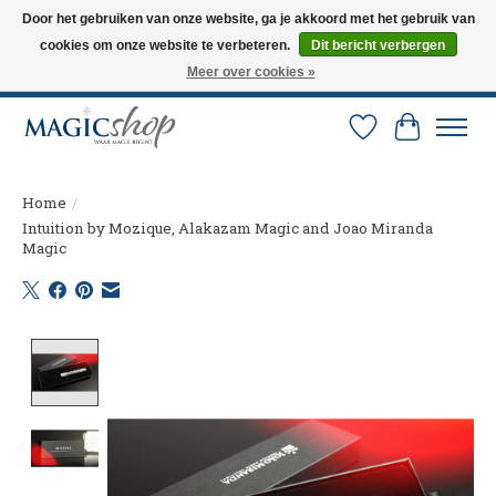
Door het gebruiken van onze website, ga je akkoord met het gebruik van
cookies om onze website te verbeteren.
Dit bericht verbergen
Altijd de nieuwste trucs op voorraad. Snelle verzending via PostNL en DHL.
Langskomen in onze winkel? Bel of mail om een afspraak te maken. 0251-
Meer over cookies »
237284
Verlanglijst
Winkelw
Home
/
Intuition by Mozique, Alakazam Magic and Joao Miranda
Magic
Product image slideshow Items