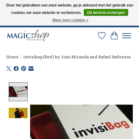
Door het gebruiken van onze website, ga je akkoord met het gebruik van
cookies om onze website te verbeteren.
Dit bericht verbergen
Altijd de nieuwste trucs op voorraad. Snelle verzending via PostNL en DHL.
Langskomen in onze winkel? Bel of mail om een afspraak te maken. 0251-
Meer over cookies »
237284
Verlanglijst
Winkelw
Home
/
Invisibag (Red) by Joao Miranda and Rafael Baltresca
Product image slideshow Items