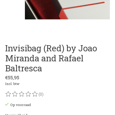
Invisibag (Red) by Joao
Miranda and Rafael
Baltresca
€55,95
Incl. btw
(0)
De beoordeling van dit product is
0
van de 5
Op voorraad