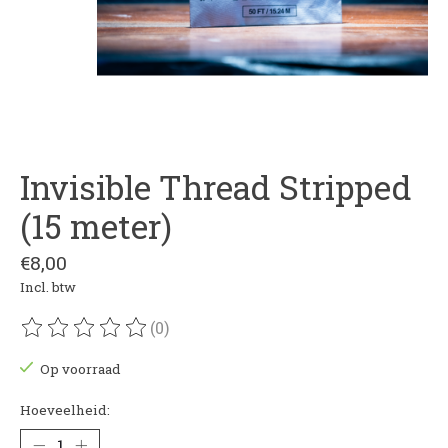
Invisible Thread Stripped
(15 meter)
€8,00
Incl. btw
(0)
De beoordeling van dit product is
0
van de 5
Op voorraad
Hoeveelheid: