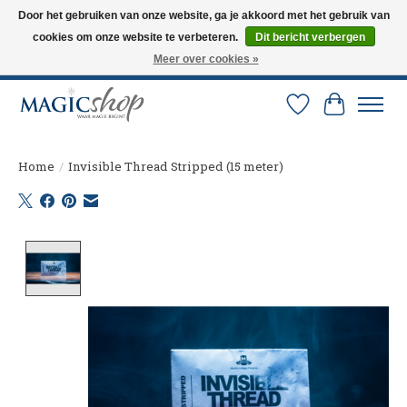
Door het gebruiken van onze website, ga je akkoord met het gebruik van
cookies om onze website te verbeteren.
Dit bericht verbergen
Altijd de nieuwste trucs op voorraad. Snelle verzending via PostNL en DHL.
Langskomen in onze winkel? Bel of mail om een afspraak te maken. 0251-
Meer over cookies »
237284
Verlanglijst
Winkelw
Home
/
Invisible Thread Stripped (15 meter)
Product image slideshow Items